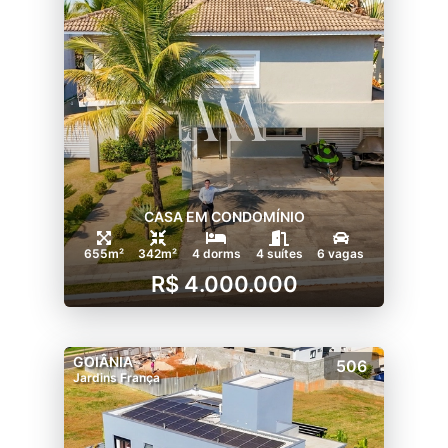
CASA EM CONDOMÍNIO
655m²
342m²
4 dorms
4 suítes
6 vagas
R$ 4.000.000
GOIÂNIA
506
Jardins França