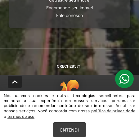
Encomende seu imóvel
Fale conosco
CRECI
28571
Nós usamos cookies e outras tecnologias semelhantes para
melhorar a sua experiência em nossos serviços, personalizar
© DESENVOLVIDO PELA
AGIL.NET
publicidade e recomendar conteúdo de seu interesse. Ao utilizar
política de privacidade
nossos serviços, você concorda com nossa
Nós usamos cookies e outras tecnologias semelhantes para melhorar a
termos de uso
e
sua experiência em nossos serviços, personalizar publicidade e
.
recomendar conteúdo de seu interesse. Ao utilizar nossos serviços,
você concorda com nossa política de privacidade e termos de uso.
ENTENDI
Política de Privacidade
Termos de uso