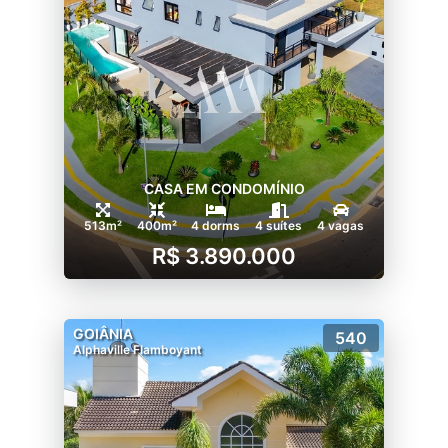
CASA EM CONDOMÍNIO
513m²
400m²
4 dorms
4 suítes
4 vagas
R$ 3.890.000
GOIÂNIA
540
Alphaville Flamboyant