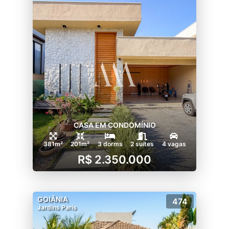
CASA EM CONDOMÍNIO
381m²
201m²
3 dorms
2 suítes
4 vagas
R$ 2.350.000
GOIÂNIA
474
Jardins Paris