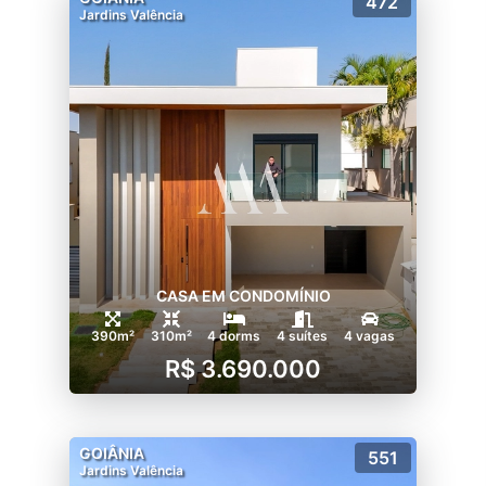
472
Jardins Valência
CASA EM CONDOMÍNIO
390m²
310m²
4 dorms
4 suítes
4 vagas
R$ 3.690.000
GOIÂNIA
551
Jardins Valência