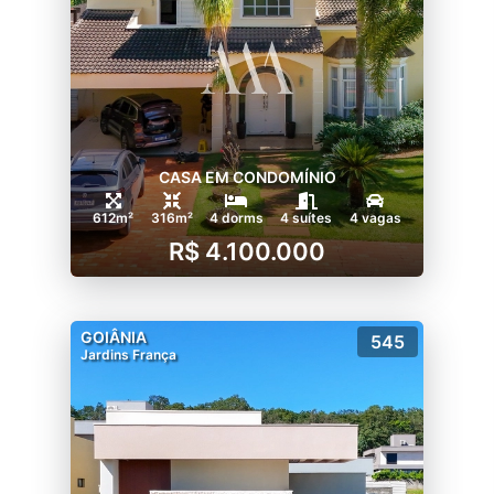
CASA EM CONDOMÍNIO
612m²
316m²
4 dorms
4 suítes
4 vagas
R$ 4.100.000
GOIÂNIA
545
Jardins França