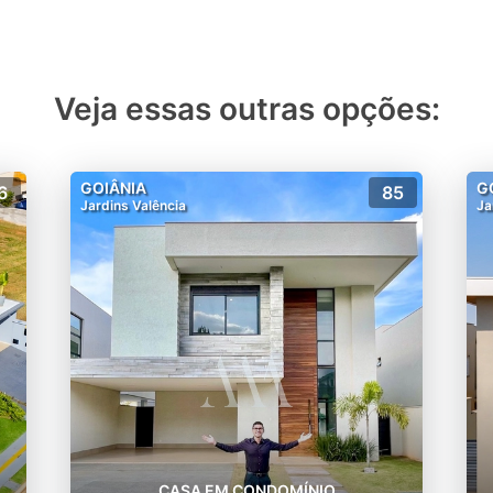
Veja essas outras opções:
GOIÂNIA
G
6
85
Jardins Valência
Ja
CASA EM CONDOMÍNIO