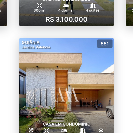
s
300m²
4 dorms
4 suítes
R$ 3.100.000
GOIÂNIA
551
Jardins Valência
CASA EM CONDOMÍNIO