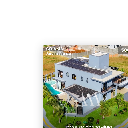
GOIÂNIA
50
Jardins França
CASA EM CONDOMÍNIO