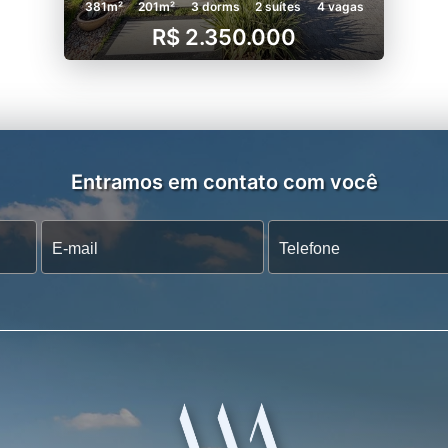
381m²
201m²
3 dorms
2 suítes
4 vagas
R$ 2.350.000
Entramos em contato com você