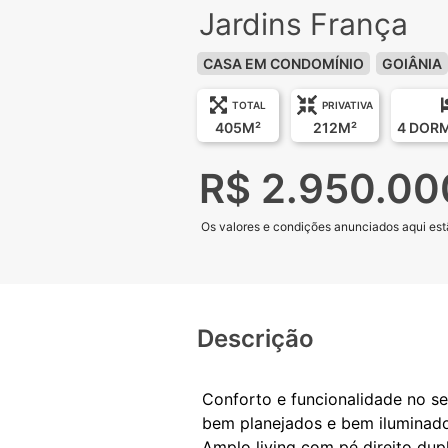
Jardins França
CASA EM CONDOMÍNIO
GOIÂNIA
TOTAL
PRIVATIVA
405M²
212M²
4 DOR
R$ 2.950.00
Os valores e condições anunciados aqui estã
Descrição
Conforto e funcionalidade no s
bem planejados e bem iluminado
Amplo living com pé direito du