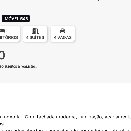
IMÓVEL 545
MITÓRIOS
4 SUÍTES
4 VAGAS
0
o sujeitos a reajustes.
eu novo lar! Com fachada moderna, iluminação, acabament
s.
plo, grandes aberturas comunicando com o jardim lateral, 