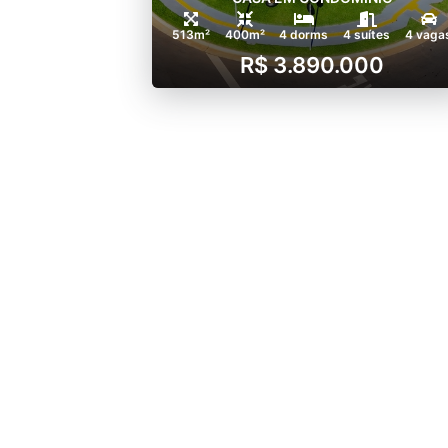
513m²
400m²
4 dorms
4 suítes
4 vaga
R$ 3.890.000