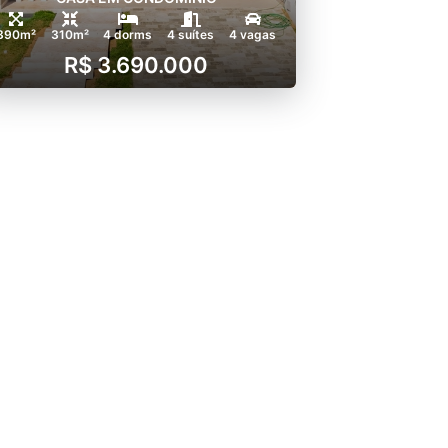
390m²
310m²
4 dorms
4 suítes
4 vagas
R$ 3.690.000