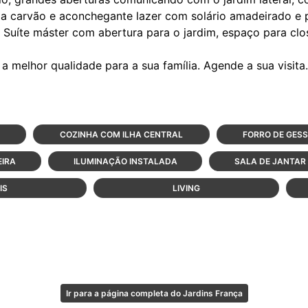
 a carvão e aconchegante lazer com solário amadeirado e 
. Suíte máster com abertura para o jardim, espaço para cl
COZINHA COM ILHA CENTRAL
FORRO DE GES
IRA
ILUMINAÇÃO INSTALADA
SALA DE JANTAR
IS
LIVING
Ir para a página completa do Jardins França