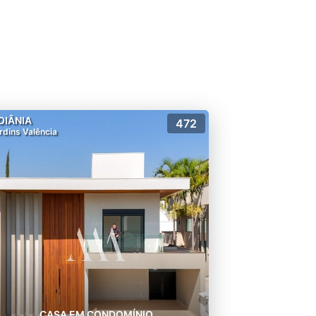
OIÂNIA
472
rdins Valência
CASA EM CONDOMÍNIO