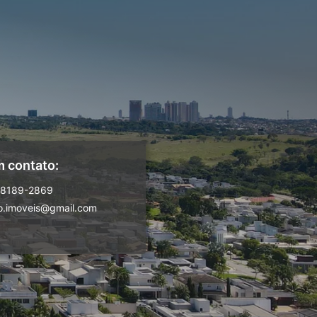
m contato:
98189-2869
o.imoveis@gmail.com