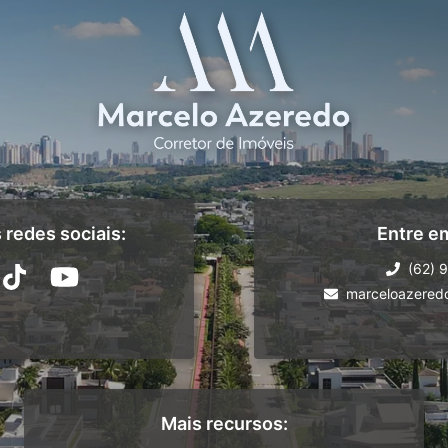
redes sociais:
Entre e
(62) 
marceloazered
Mais recursos: