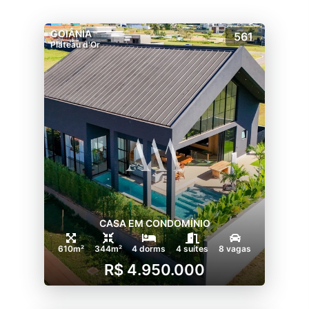
GOIÂNIA
561
Plateau d'Or
CASA EM CONDOMÍNIO
610m²
344m²
4 dorms
4 suítes
8 vagas
R$ 4.950.000