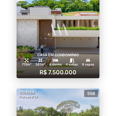
CASA EM CONDOMÍNIO
713m²
561m²
4 dorms
4 suítes
6 vagas
R$ 7.500.000
GOIÂNIA
556
Plateau d'Or