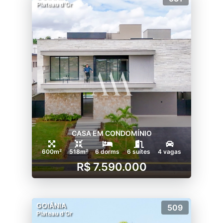
Plateau d'Or
CASA EM CONDOMÍNIO
600m²
518m²
6 dorms
6 suítes
4 vagas
R$ 7.590.000
GOIÂNIA
509
Plateau d'Or