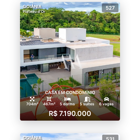
GOIÂNIA
527
Plateau d'Or
CASA EM CONDOMÍNIO
704m²
467m²
5 dorms
5 suítes
6 vagas
R$ 7.190.000
GOIÂNIA
531