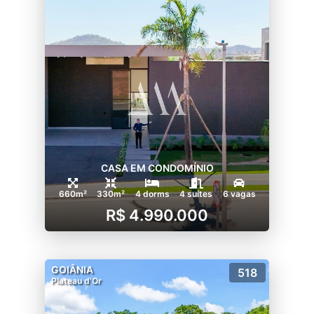
CASA EM CONDOMÍNIO
660m²
330m²
4 dorms
4 suítes
6 vagas
R$ 4.990.000
GOIÂNIA
518
Plateau d'Or