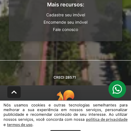
Mais recursos:
Cadastre seu imóvel
Encomende seu imóvel
Fale conosco
CRECI
28571
Nós usamos cookies e outras tecnologias semelhantes para
melhorar a sua experiência em nossos serviços, personalizar
© DESENVOLVIDO PELA
AGIL.NET
publicidade e recomendar conteúdo de seu interesse. Ao utilizar
política de privacidade
nossos serviços, você concorda com nossa
Nós usamos cookies e outras tecnologias semelhantes para melhorar a
termos de uso
e
sua experiência em nossos serviços, personalizar publicidade e
.
recomendar conteúdo de seu interesse. Ao utilizar nossos serviços,