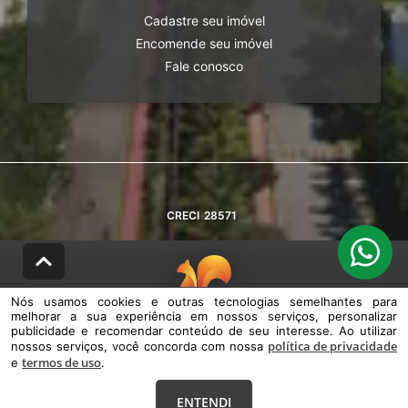
Cadastre seu imóvel
Encomende seu imóvel
Fale conosco
CRECI
28571
Nós usamos cookies e outras tecnologias semelhantes para
melhorar a sua experiência em nossos serviços, personalizar
© DESENVOLVIDO PELA
AGIL.NET
publicidade e recomendar conteúdo de seu interesse. Ao utilizar
política de privacidade
nossos serviços, você concorda com nossa
Nós usamos cookies e outras tecnologias semelhantes para melhorar a
termos de uso
e
sua experiência em nossos serviços, personalizar publicidade e
.
recomendar conteúdo de seu interesse. Ao utilizar nossos serviços,
você concorda com nossa política de privacidade e termos de uso.
ENTENDI