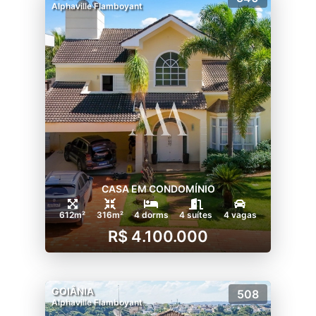
Alphaville Flamboyant
CASA EM CONDOMÍNIO
612m²
316m²
4 dorms
4 suítes
4 vagas
R$ 4.100.000
GOIÂNIA
508
Alphaville Flamboyant