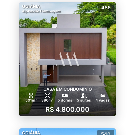
GOIÂNIA
486
Alphaville Flamboyant
CASA EM CONDOMÍNIO
501m²
380m²
5 dorms
5 suítes
4 vagas
R$ 4.800.000
GOIÂNIA
540