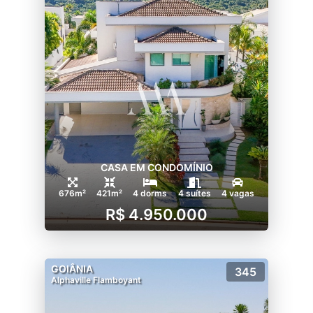
CASA EM CONDOMÍNIO
676m²
421m²
4 dorms
4 suítes
4 vagas
R$ 4.950.000
GOIÂNIA
345
Alphaville Flamboyant