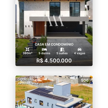
CASA EM CONDOMÍNIO
380m²
5 dorms
5 suítes
4 vagas
R$ 4.500.000
GOIÂNIA
506
Jardins França