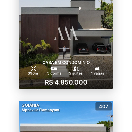
CASA EM CONDOMÍNIO
390m²
5 dorms
5 suítes
4 vagas
R$ 4.850.000
GOIÂNIA
407
Alphaville Flamboyant