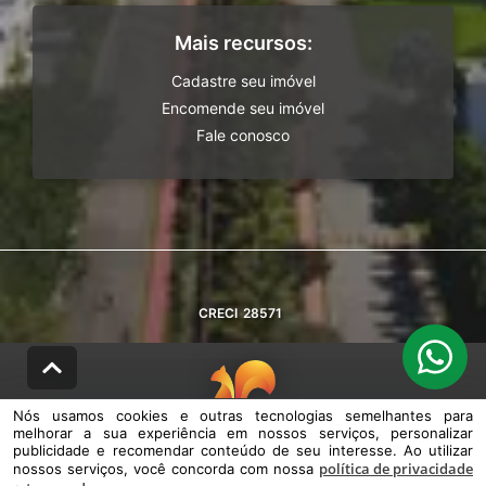
Mais recursos:
Cadastre seu imóvel
Encomende seu imóvel
Fale conosco
CRECI
28571
Nós usamos cookies e outras tecnologias semelhantes para
melhorar a sua experiência em nossos serviços, personalizar
© DESENVOLVIDO PELA
AGIL.NET
publicidade e recomendar conteúdo de seu interesse. Ao utilizar
política de privacidade
nossos serviços, você concorda com nossa
Nós usamos cookies e outras tecnologias semelhantes para melhorar a