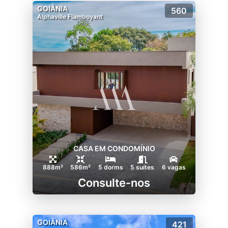
GOIÂNIA
560
Alphaville Flamboyant
CASA EM CONDOMÍNIO
888m²
586m²
5 dorms
5 suítes
6 vagas
Consulte-nos
GOIÂNIA
421