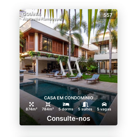
GOIÂNIA
557
Alphaville Flamboyant
CASA EM CONDOMÍNIO
874m²
784m²
5 dorms
5 suítes
5 vagas
Consulte-nos