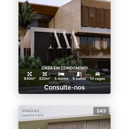
CASA EM CONDOMÍNIO
840m²
820m²
5 dorms
5 suítes
10 vagas
Consulte-nos
GOIÂNIA
543
Jardins Itália