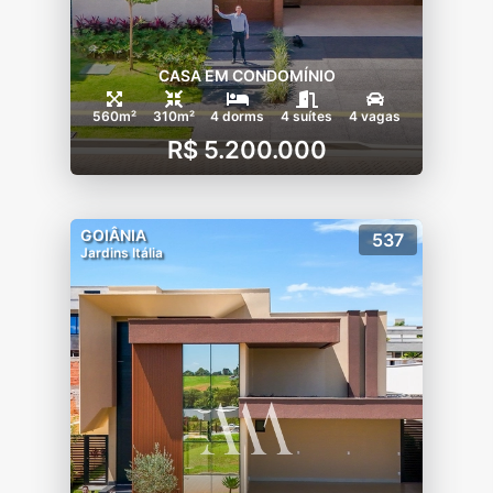
CASA EM CONDOMÍNIO
560m²
310m²
4 dorms
4 suítes
4 vagas
R$ 5.200.000
GOIÂNIA
537
Jardins Itália