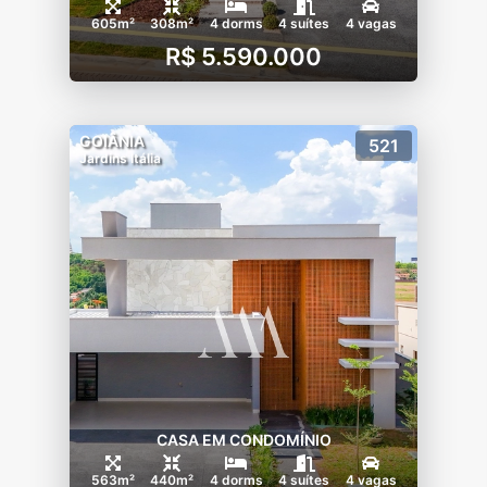
605m²
308m²
4 dorms
4 suítes
4 vagas
R$ 5.590.000
GOIÂNIA
521
Jardins Itália
CASA EM CONDOMÍNIO
563m²
440m²
4 dorms
4 suítes
4 vagas