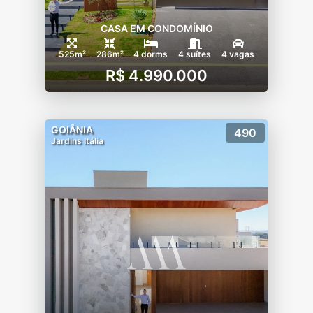
CASA EM CONDOMÍNIO
525m²
286m²
4 dorms
4 suítes
4 vagas
R$ 4.990.000
GOIÂNIA
490
Jardins Itália